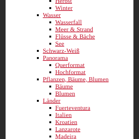
Herbst
Winter
Wasser
Wasserfall
Meer & Strand
Flüsse & Bäche
See
Schwarz-Weiß
Panorama
Querformat
Hochformat
Pflanzen, Bäume, Blumen
Bäume
Blumen
Länder
Fuerteventura
Italien
Kroatien
Lanzarote
Madeira