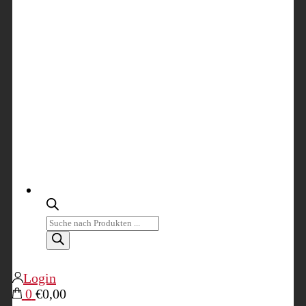
Products
search
Login
0
€0,00