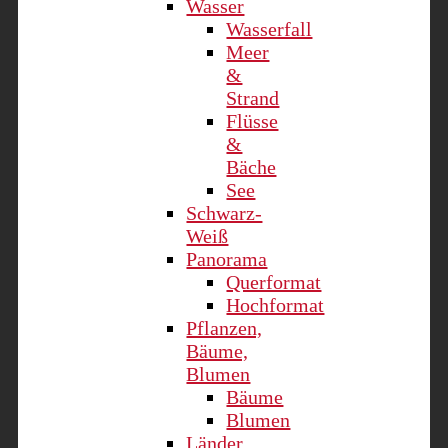
Wasser
Wasserfall
Meer
&
Strand
Flüsse
&
Bäche
See
Schwarz-
Weiß
Panorama
Querformat
Hochformat
Pflanzen,
Bäume,
Blumen
Bäume
Blumen
Länder