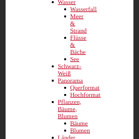
Wasser
Wasserfall
Meer
&
Strand
Flüsse
&
Bäche
See
Schwarz-
Weiß
Panorama
Querformat
Hochformat
Pflanzen,
Bäume,
Blumen
Bäume
Blumen
Länder