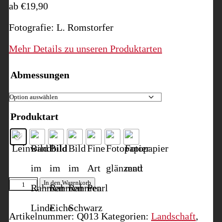
ab
€
19,90
Fotografie: L. Romstorfer
Mehr Details zu unseren Produktarten
Abmessungen
Produktart
Antelope
In den Warenkorb
Canyon
I,
Artikelnummer:
Q013
Kategorien:
Landschaft
,
Arizona