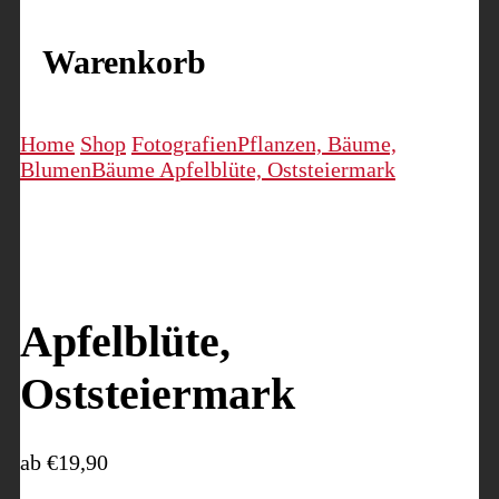
Warenkorb
Home
Shop
Fotografien
Pflanzen, Bäume,
Blumen
Bäume
Apfelblüte, Oststeiermark
Apfelblüte,
Oststeiermark
ab
€
19,90