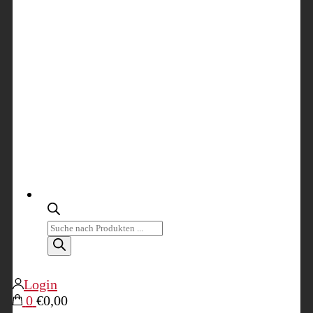
Products
search
Login
0
€0,00