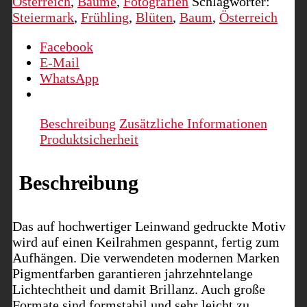
Österreich
,
Bäume
,
Fotografien
Schlagwörter:
Steiermark
,
Frühling
,
Blüten
,
Baum
,
Österreich
Facebook
E-Mail
WhatsApp
Beschreibung
Zusätzliche Informationen
Produktsicherheit
Beschreibung
Das auf hochwertiger Leinwand gedruckte Motiv
wird auf einen Keilrahmen gespannt, fertig zum
Aufhängen. Die verwendeten modernen Marken
Pigmentfarben garantieren jahrzehntelange
Lichtechtheit und damit Brillanz. Auch große
Formate sind formstabil und sehr leicht zu