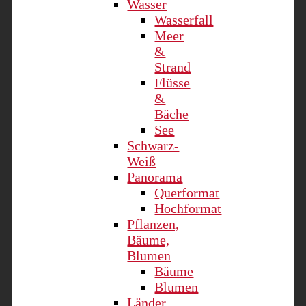
Wasser
Wasserfall
Meer
&
Strand
Flüsse
&
Bäche
See
Schwarz-
Weiß
Panorama
Querformat
Hochformat
Pflanzen,
Bäume,
Blumen
Bäume
Blumen
Länder