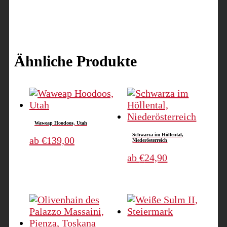
Ähnliche Produkte
Waweap Hoodoos, Utah
Schwarza im Höllental,
Dieses
ab
€
139,00
Niederösterreich
Produkt
Dieses
ab
€
24,90
weist
Produkt
mehrere
weist
Varianten
mehrere
auf.
Varianten
Die
auf.
Optionen