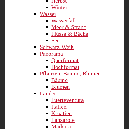
Herbst
Winter
Wasser
Wasserfall
Meer & Strand
Flüsse & Bäche
See
Schwarz-Weiß
Panorama
Querformat
Hochformat
Pflanzen, Bäume, Blumen
Bäume
Blumen
Länder
Fuerteventura
Italien
Kroatien
Lanzarote
Madeira