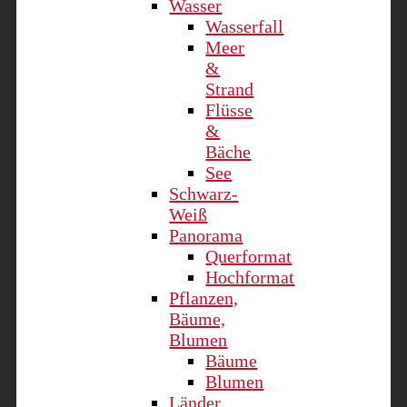
Wasser
Wasserfall
Meer
&
Strand
Flüsse
&
Bäche
See
Schwarz-
Weiß
Panorama
Querformat
Hochformat
Pflanzen,
Bäume,
Blumen
Bäume
Blumen
Länder