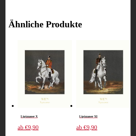
Ähnliche Produkte
Lipizzaner X
Lipizzaner XI
Dieses
Dieses
ab
€
9,90
ab
€
9,90
Produkt
Produkt