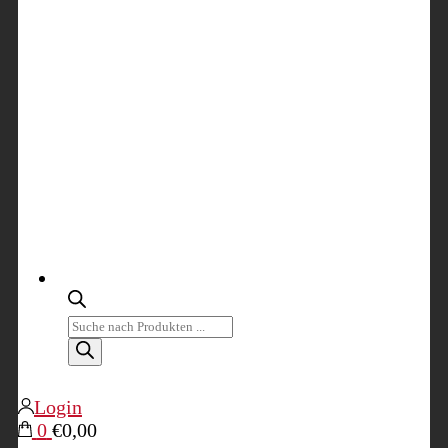
Products
search
Login
0
€0,00