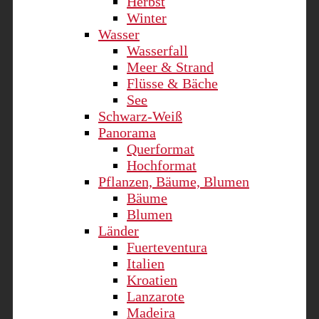
Herbst
Winter
Wasser
Wasserfall
Meer & Strand
Flüsse & Bäche
See
Schwarz-Weiß
Panorama
Querformat
Hochformat
Pflanzen, Bäume, Blumen
Bäume
Blumen
Länder
Fuerteventura
Italien
Kroatien
Lanzarote
Madeira