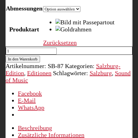
Abmessungen
Produktart
Zurücksetzen
Schloss
Leopoldskron
In den Warenkorb
Menge
Artikelnummer:
SB-87
Kategorien:
Salzburg-
Edition
,
Editionen
Schlagwörter:
Salzburg
,
Sound
of Music
Facebook
E-Mail
WhatsApp
Beschreibung
Zusätzliche Informationen