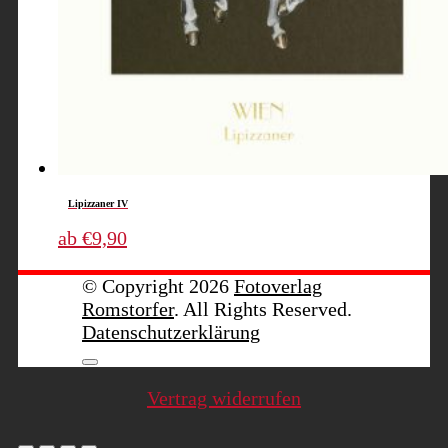
Lipizzaner IV
Dieses
ab
€
9,90
Produkt
weist
© Copyright 2026
Fotoverlag
mehrere
Romstorfer
. All Rights Reserved.
Varianten
Datenschutzerklärung
auf.
Die
Optionen
Vertrag widerrufen
können
auf