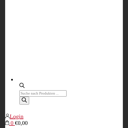
Products
search
Login
0
€0,00