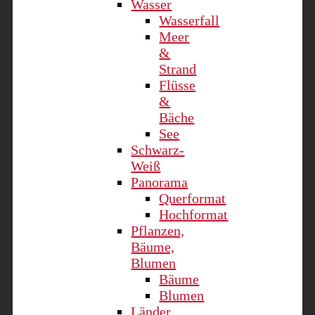
Wasser
Wasserfall
Meer
&
Strand
Flüsse
&
Bäche
See
Schwarz-
Weiß
Panorama
Querformat
Hochformat
Pflanzen,
Bäume,
Blumen
Bäume
Blumen
Länder