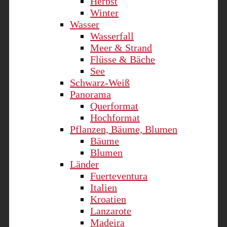
Herbst
Winter
Wasser
Wasserfall
Meer & Strand
Flüsse & Bäche
See
Schwarz-Weiß
Panorama
Querformat
Hochformat
Pflanzen, Bäume, Blumen
Bäume
Blumen
Länder
Fuerteventura
Italien
Kroatien
Lanzarote
Madeira