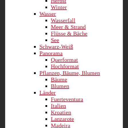
Herbst
Winter
Wasser
Wasserfall
Meer & Strand
Flüsse & Bäche
See
Schwarz-Weiß
Panorama
Querformat
Hochformat
Pflanzen, Bäume, Blumen
Bäume
Blumen
Länder
Fuerteventura
Italien
Kroatien
Lanzarote
Madeira