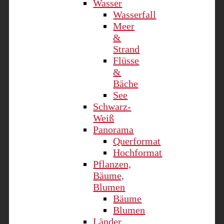
Wasser
Wasserfall
Meer
&
Strand
Flüsse
&
Bäche
See
Schwarz-
Weiß
Panorama
Querformat
Hochformat
Pflanzen,
Bäume,
Blumen
Bäume
Blumen
Länder