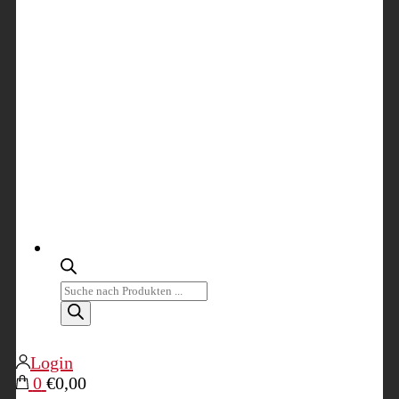
Products
search
Login
0
€0,00