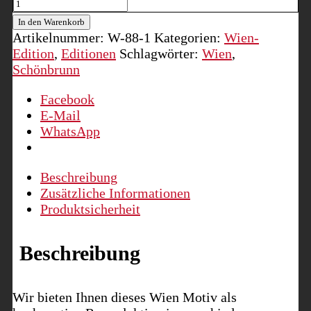
Schloss
Schönbrunn,
In den Warenkorb
undatiert
Artikelnummer:
W-88-1
Kategorien:
Wien-
Menge
Edition
,
Editionen
Schlagwörter:
Wien
,
Schönbrunn
Facebook
E-Mail
WhatsApp
Beschreibung
Zusätzliche Informationen
Produktsicherheit
Beschreibung
Wir bieten Ihnen dieses Wien Motiv als