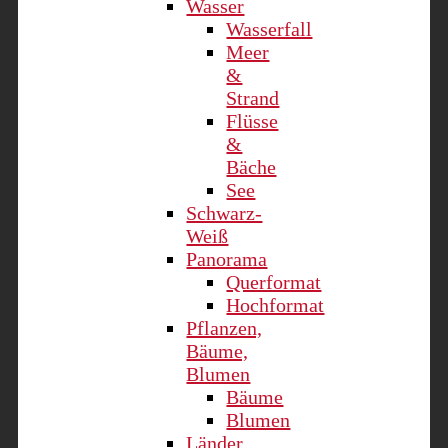
Wasser
Wasserfall
Meer
&
Strand
Flüsse
&
Bäche
See
Schwarz-
Weiß
Panorama
Querformat
Hochformat
Pflanzen,
Bäume,
Blumen
Bäume
Blumen
Länder