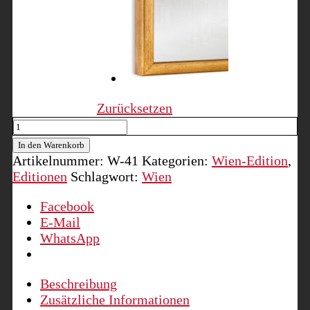
Zurücksetzen
Wien
vom
In den Warenkorb
Belvedere
Artikelnummer:
W-41
Kategorien:
Wien-Edition
,
aus
Editionen
Schlagwort:
Wien
gesehen
Menge
Facebook
E-Mail
WhatsApp
Beschreibung
Zusätzliche Informationen