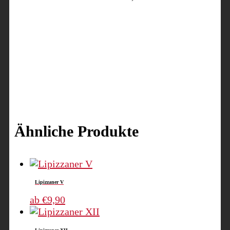
Ähnliche Produkte
Lipizzaner V
Dieses
ab
€
9,90
Produkt
weist