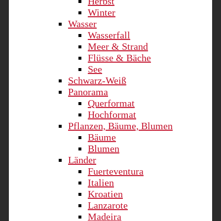
Herbst
Winter
Wasser
Wasserfall
Meer & Strand
Flüsse & Bäche
See
Schwarz-Weiß
Panorama
Querformat
Hochformat
Pflanzen, Bäume, Blumen
Bäume
Blumen
Länder
Fuerteventura
Italien
Kroatien
Lanzarote
Madeira