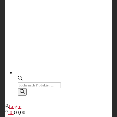
Products
search
Login
0
€0,00