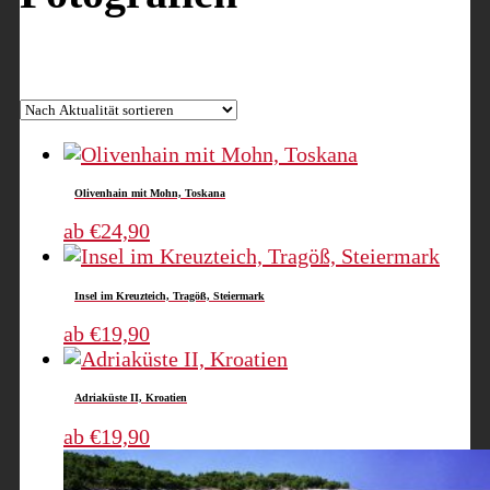
Nach
Ergebnisse 73 – 84 von 101 werden angezeigt
Aktuali
sortiert
Olivenhain mit Mohn, Toskana
Dieses
ab
€
24,90
Produkt
weist
Insel im Kreuzteich, Tragöß, Steiermark
mehrere
Varianten
Dieses
ab
€
19,90
auf.
Produkt
Die
weist
Adriaküste II, Kroatien
Optionen
mehrere
können
Varianten
Dieses
ab
€
19,90
auf
auf.
Produkt
der
Die
weist