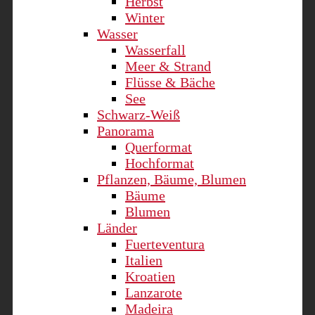
Herbst
Winter
Wasser
Wasserfall
Meer & Strand
Flüsse & Bäche
See
Schwarz-Weiß
Panorama
Querformat
Hochformat
Pflanzen, Bäume, Blumen
Bäume
Blumen
Länder
Fuerteventura
Italien
Kroatien
Lanzarote
Madeira