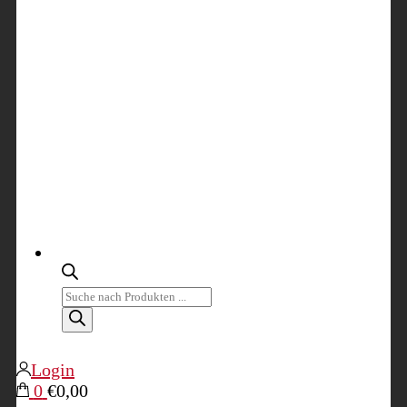
Products
search
Login
0
€0,00