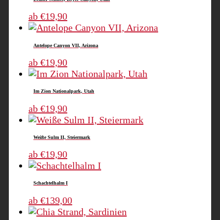
Dieses
ab
€
19,90
Produkt
weist
Antelope Canyon VII, Arizona
mehrere
Varianten
Dieses
ab
€
19,90
auf.
Produkt
Die
weist
Im Zion Nationalpark, Utah
Optionen
mehrere
können
Varianten
Dieses
ab
€
19,90
auf
auf.
Produkt
der
Die
weist
Weiße Sulm II, Steiermark
Produktseite
Optionen
mehrere
gewählt
können
Varianten
Dieses
ab
€
19,90
werden
auf
auf.
Produkt
der
Die
weist
Schachtelhalm I
Produktseite
Optionen
mehrere
gewählt
können
Varianten
Dieses
ab
€
139,00
werden
auf
auf.
Produkt