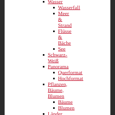
Wasser
Wasserfall
Meer
&
Strand
Flüsse
&
Bäche
See
Schwarz-
Weiß
Panorama
Querformat
Hochformat
Pflanzen,
Bäume,
Blumen
Bäume
Blumen
Länder