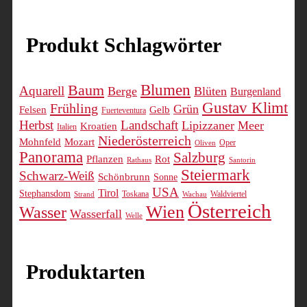
Produkt Schlagwörter
Blumen
Baum
Aquarell
Berge
Blüten
Burgenland
Gustav Klimt
Frühling
Grün
Felsen
Gelb
Fuerteventura
Herbst
Landschaft
Lipizzaner
Meer
Kroatien
Italien
Niederösterreich
Mohnfeld
Mozart
Oper
Oliven
Panorama
Salzburg
Pflanzen
Rot
Rathaus
Santorin
Steiermark
Schwarz-Weiß
Schönbrunn
Sonne
USA
Tirol
Stephansdom
Toskana
Waldviertel
Strand
Wachau
Österreich
Wien
Wasser
Wasserfall
Welle
Produktarten