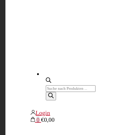
Products
search
Login
0
€0,00