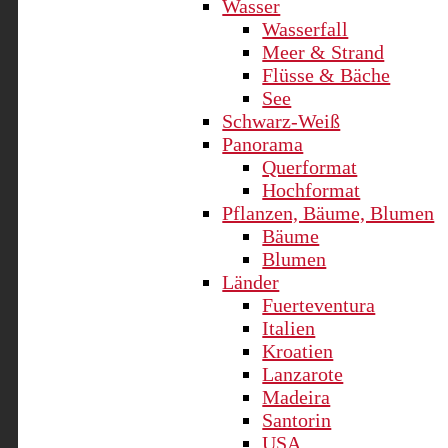
Wasser
Wasserfall
Meer & Strand
Flüsse & Bäche
See
Schwarz-Weiß
Panorama
Querformat
Hochformat
Pflanzen, Bäume, Blumen
Bäume
Blumen
Länder
Fuerteventura
Italien
Kroatien
Lanzarote
Madeira
Santorin
USA