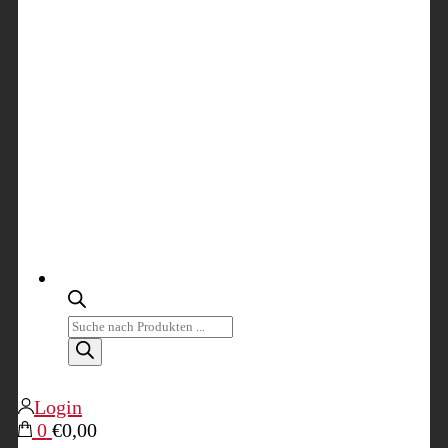
Products
search
Login
0
€0,00