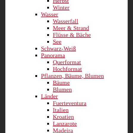
Herbst
Winter
Wasser
Wasserfall
Meer & Strand
Flüsse & Bäche
See
Schwarz-Weiß
Panorama
Querformat
Hochformat
Pflanzen, Bäume, Blumen
Bäume
Blumen
Länder
Fuerteventura
Italien
Kroatien
Lanzarote
Madeira