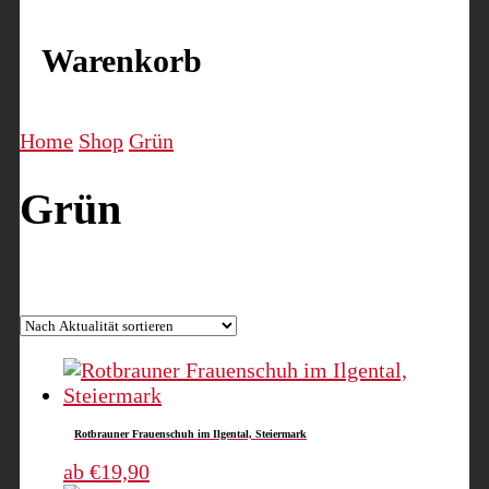
Warenkorb
Home
Shop
Grün
Grün
Nach
Alle 11 Ergebnisse werden angezeigt
Aktualität
sortiert
Rotbrauner Frauenschuh im Ilgental, Steiermark
Dieses
ab
€
19,90