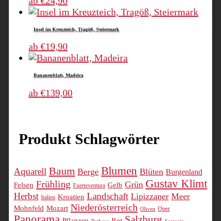
ab
€
24,90
Produktseite
Die
Produkt
gewählt
Optionen
weist
Insel im Kreuzteich, Tragöß, Steiermark
werden
können
mehrere
auf
Varianten
Dieses
ab
€
19,90
der
auf.
Produkt
Produktseite
Die
weist
Bananenblatt, Madeira
gewählt
Optionen
mehrere
werden
können
Varianten
Dieses
ab
€
139,00
auf
auf.
Produkt
der
Die
weist
Produktseite
Optionen
mehrere
gewählt
Produkt Schlagwörter
können
Varianten
werden
auf
auf.
der
Die
Blumen
Baum
Produktseite
Optionen
Aquarell
Berge
Blüten
Burgenland
gewählt
können
Gustav Klimt
Frühling
Grün
Felsen
Gelb
Fuerteventura
werden
auf
Herbst
Landschaft
Lipizzaner
Meer
Kroatien
Italien
der
Niederösterreich
Mohnfeld
Mozart
Oper
Oliven
Produktseite
Panorama
Salzburg
Pflanzen
Rot