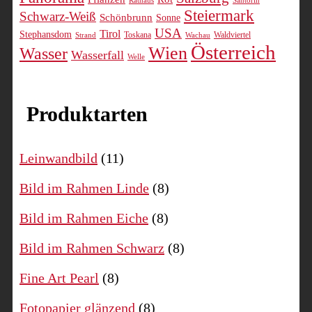
Rathaus
Santorin
gewählt
Steiermark
Schwarz-Weiß
Schönbrunn
Sonne
werden
USA
Tirol
Stephansdom
Toskana
Waldviertel
Strand
Wachau
Österreich
Wien
Wasser
Wasserfall
Welle
Produktarten
Leinwandbild
(11)
Bild im Rahmen Linde
(8)
Bild im Rahmen Eiche
(8)
Bild im Rahmen Schwarz
(8)
Fine Art Pearl
(8)
Fotopapier glänzend
(8)