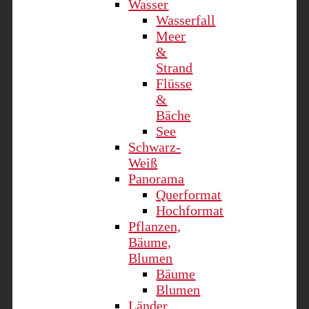
Wasser
Wasserfall
Meer
&
Strand
Flüsse
&
Bäche
See
Schwarz-
Weiß
Panorama
Querformat
Hochformat
Pflanzen,
Bäume,
Blumen
Bäume
Blumen
Länder