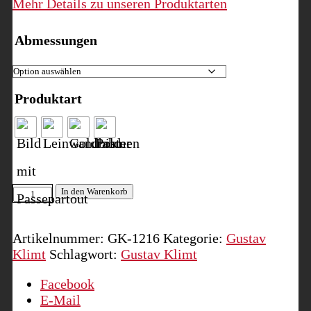
Mehr Details zu unseren Produktarten
Abmessungen
Produktart
Dame
In den Warenkorb
mit
Fächer
Artikelnummer:
GK-1216
Kategorie:
Gustav
Menge
Klimt
Schlagwort:
Gustav Klimt
Facebook
E-Mail