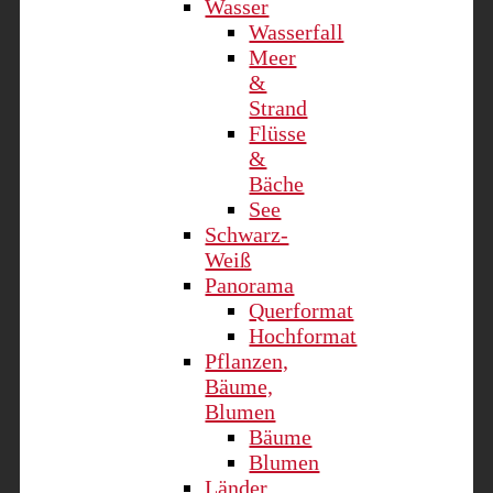
Wasser
Wasserfall
Meer
&
Strand
Flüsse
&
Bäche
See
Schwarz-
Weiß
Panorama
Querformat
Hochformat
Pflanzen,
Bäume,
Blumen
Bäume
Blumen
Länder