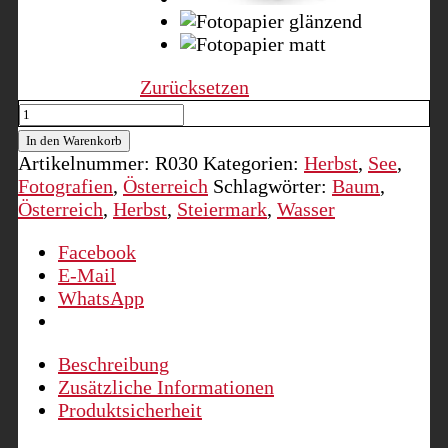
Zurücksetzen
Leopoldsteinersee
I,
In den Warenkorb
Steiermark
Artikelnummer:
R030
Kategorien:
Herbst
,
See
,
Menge
Fotografien
,
Österreich
Schlagwörter:
Baum
,
Österreich
,
Herbst
,
Steiermark
,
Wasser
Facebook
E-Mail
WhatsApp
Beschreibung
Zusätzliche Informationen
Produktsicherheit