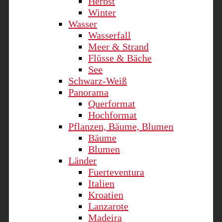
Herbst
Winter
Wasser
Wasserfall
Meer & Strand
Flüsse & Bäche
See
Schwarz-Weiß
Panorama
Querformat
Hochformat
Pflanzen, Bäume, Blumen
Bäume
Blumen
Länder
Fuerteventura
Italien
Kroatien
Lanzarote
Madeira