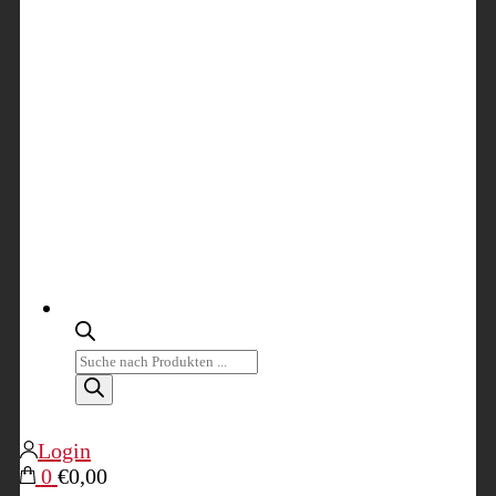
Products
search
Login
0
€0,00