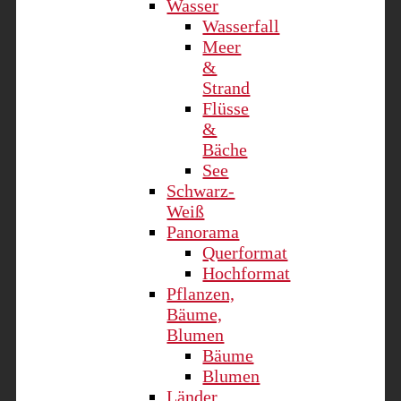
Wasser
Wasserfall
Meer
&
Strand
Flüsse
&
Bäche
See
Schwarz-
Weiß
Panorama
Querformat
Hochformat
Pflanzen,
Bäume,
Blumen
Bäume
Blumen
Länder