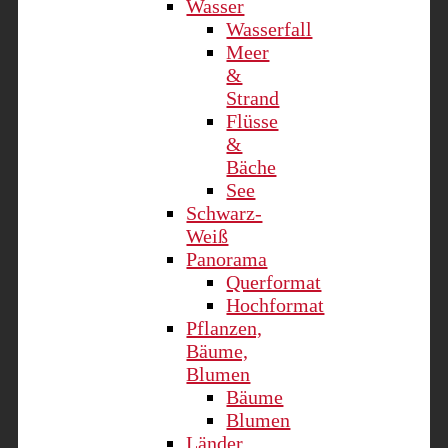
Wasser
Wasserfall
Meer
&
Strand
Flüsse
&
Bäche
See
Schwarz-
Weiß
Panorama
Querformat
Hochformat
Pflanzen,
Bäume,
Blumen
Bäume
Blumen
Länder