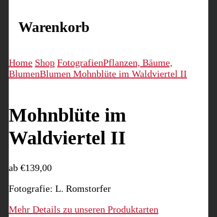
Warenkorb
Home
Shop
Fotografien
Pflanzen, Bäume,
Blumen
Blumen
Mohnblüte im Waldviertel II
Mohnblüte im
Waldviertel II
ab
€
139,00
Fotografie: L. Romstorfer
Mehr Details zu unseren Produktarten