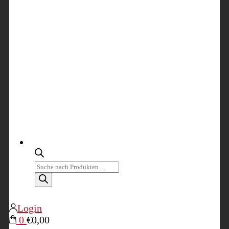
Products
search
Login
0
€0,00