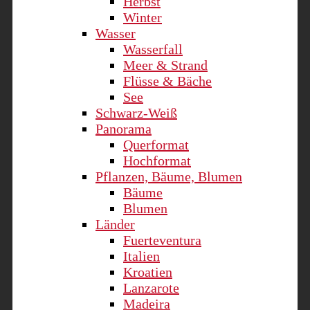
Herbst
Winter
Wasser
Wasserfall
Meer & Strand
Flüsse & Bäche
See
Schwarz-Weiß
Panorama
Querformat
Hochformat
Pflanzen, Bäume, Blumen
Bäume
Blumen
Länder
Fuerteventura
Italien
Kroatien
Lanzarote
Madeira