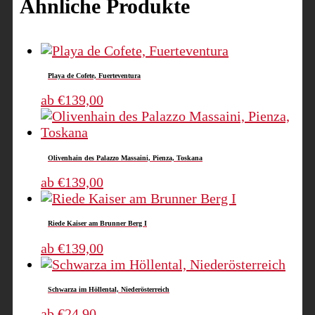
Ähnliche Produkte
Playa de Cofete, Fuerteventura
Dieses
ab
€
139,00
Produkt
weist
mehrere
Olivenhain des Palazzo Massaini, Pienza, Toskana
Varianten
auf.
Dieses
ab
€
139,00
Die
Produkt
Optionen
weist
Riede Kaiser am Brunner Berg I
können
mehrere
auf
Varianten
Dieses
ab
€
139,00
der
auf.
Produkt
Produktseite
Die
weist
Schwarza im Höllental, Niederösterreich
gewählt
Optionen
mehrere
werden
können
Varianten
Dieses
ab
€
24,90