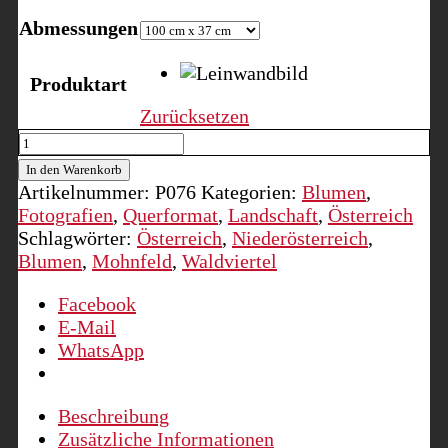
Abmessungen
Produktart
Zurücksetzen
Mohnblüte
im
In den Warenkorb
Waldviertel
Artikelnummer:
P076
Kategorien:
Blumen
,
II
Fotografien
,
Querformat
,
Landschaft
,
Österreich
Menge
Schlagwörter:
Österreich
,
Niederösterreich
,
Blumen
,
Mohnfeld
,
Waldviertel
Facebook
E-Mail
WhatsApp
Beschreibung
Zusätzliche Informationen