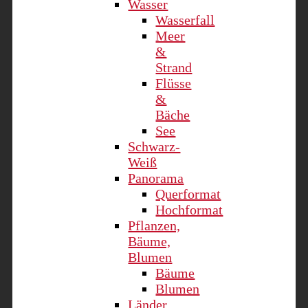
Wasser
Wasserfall
Meer
&
Strand
Flüsse
&
Bäche
See
Schwarz-
Weiß
Panorama
Querformat
Hochformat
Pflanzen,
Bäume,
Blumen
Bäume
Blumen
Länder