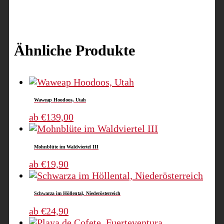
Ähnliche Produkte
Waweap Hoodoos, Utah
Dieses
ab
€
139,00
Produkt
weist
Mohnblüte im Waldviertel III
mehrere
Varianten
Dieses
ab
€
19,90
auf.
Produkt
Die
weist
Schwarza im Höllental, Niederösterreich
Optionen
mehrere
können
Varianten
Dieses
ab
€
24,90
auf
auf.
Produkt