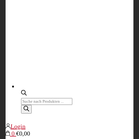
Products
search
Login
0
€0,00