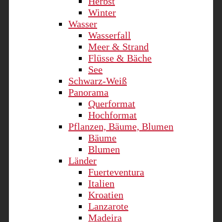
Herbst
Winter
Wasser
Wasserfall
Meer & Strand
Flüsse & Bäche
See
Schwarz-Weiß
Panorama
Querformat
Hochformat
Pflanzen, Bäume, Blumen
Bäume
Blumen
Länder
Fuerteventura
Italien
Kroatien
Lanzarote
Madeira