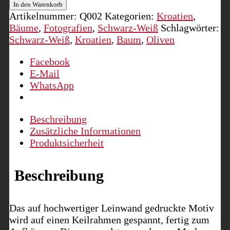
II,
In den Warenkorb
Kroatien
Artikelnummer:
Q002
Kategorien:
Kroatien
,
Menge
Bäume
,
Fotografien
,
Schwarz-Weiß
Schlagwörter:
Schwarz-Weiß
,
Kroatien
,
Baum
,
Oliven
Facebook
E-Mail
WhatsApp
Beschreibung
Zusätzliche Informationen
Produktsicherheit
Beschreibung
Das auf hochwertiger Leinwand gedruckte Motiv
wird auf einen Keilrahmen gespannt, fertig zum