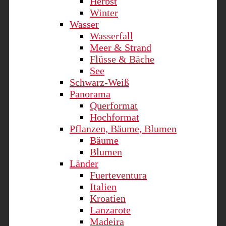
Herbst
Winter
Wasser
Wasserfall
Meer & Strand
Flüsse & Bäche
See
Schwarz-Weiß
Panorama
Querformat
Hochformat
Pflanzen, Bäume, Blumen
Bäume
Blumen
Länder
Fuerteventura
Italien
Kroatien
Lanzarote
Madeira