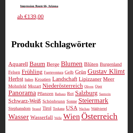
weist
Impression Route 66, Arizona
mehrere
Varianten
Dieses
ab
€
139,00
auf.
Produkt
Die
weist
Optionen
mehrere
Produkt Schlagwörter
können
Varianten
auf
auf.
der
Die
Blumen
Baum
Produktseite
Optionen
Aquarell
Berge
Blüten
Burgenland
gewählt
können
Gustav Klimt
Frühling
Grün
Felsen
Gelb
Fuerteventura
werden
auf
Herbst
Landschaft
Lipizzaner
Meer
Kroatien
Italien
der
Niederösterreich
Mohnfeld
Mozart
Oper
Oliven
Produktseite
Panorama
Salzburg
Pflanzen
Rot
Rathaus
Santorin
gewählt
Steiermark
Schwarz-Weiß
Schönbrunn
Sonne
werden
USA
Tirol
Stephansdom
Toskana
Waldviertel
Strand
Wachau
Österreich
Wien
Wasser
Wasserfall
Welle