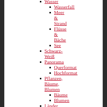
Wasser
Wasserfall
Meer
&
Strand
Flüsse
&
Bäche
See
Schwarz-
Weiß
Panorama
Querformat
Hochformat
Pflanzen,
Bäume,
Blumen
Bäume
Blumen
Länder