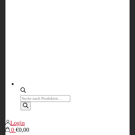
Products
search
Login
0
€0,00