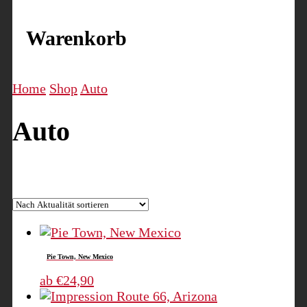
Warenkorb
Home
Shop
Auto
Auto
Nach
Alle 2 Ergebnisse werden angezeigt
Aktualität
sortiert
Pie Town, New Mexico
Dieses
ab
€
24,90
Produkt