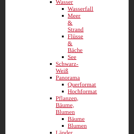
Wasser
Wasserfall
Meer
&
Strand
Flüsse
&
Bäche
See
Schwarz-
Weiß
Panorama
Querformat
Hochformat
Pflanzen,
Bäume,
Blumen
Bäume
Blumen
Länder