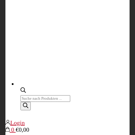
Products
search
Login
0
€0,00