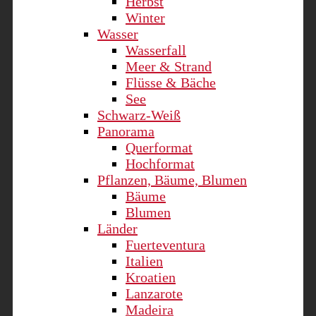
Herbst
Winter
Wasser
Wasserfall
Meer & Strand
Flüsse & Bäche
See
Schwarz-Weiß
Panorama
Querformat
Hochformat
Pflanzen, Bäume, Blumen
Bäume
Blumen
Länder
Fuerteventura
Italien
Kroatien
Lanzarote
Madeira