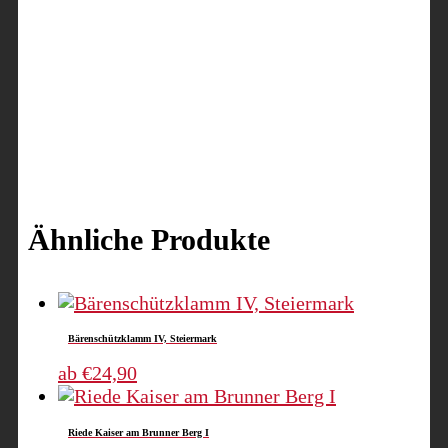
Ähnliche Produkte
Bärenschützklamm IV, Steiermark
Dieses
ab
€
24,90
Produkt
weist
Riede Kaiser am Brunner Berg I
mehrere