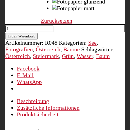
Zurücksetzen
Lärchen
am
In den Warenkorb
Grünen
Artikelnummer:
R045
Kategorien:
See
,
See
Fotografien
,
Österreich
,
Bäume
Schlagwörter:
I,
Österreich
,
Steiermark
,
Grün
,
Wasser
,
Baum
Tragöß,
Steiermark
Facebook
Menge
E-Mail
WhatsApp
Beschreibung
Zusätzliche Informationen
Produktsicherheit