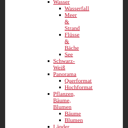
Wasser
Wasserfall
Meer
&
Strand
Flüsse
&
Bäche
See
Schwarz-
Weiß
Panorama
Querformat
Hochformat
Pflanzen,
Bäume,
Blumen
Bäume
Blumen
Länder