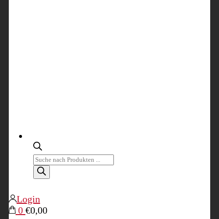
Products
search
Login
0
€0,00