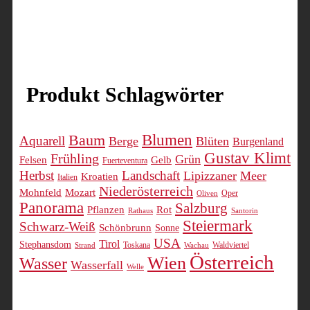
Dieses
Produkt
weist
mehrere
Varianten
auf.
Produkt Schlagwörter
Die
Optionen
können
Blumen
Baum
Aquarell
Berge
Blüten
Burgenland
auf
Gustav Klimt
Frühling
Grün
Felsen
Gelb
der
Fuerteventura
Herbst
Landschaft
Lipizzaner
Meer
Kroatien
Produktseite
Italien
Niederösterreich
Mohnfeld
Mozart
gewählt
Oper
Oliven
Panorama
Salzburg
werden
Pflanzen
Rot
Rathaus
Santorin
Steiermark
Schwarz-Weiß
Schönbrunn
Sonne
USA
Tirol
Stephansdom
Toskana
Waldviertel
Strand
Wachau
Österreich
Wien
Wasser
Wasserfall
Welle