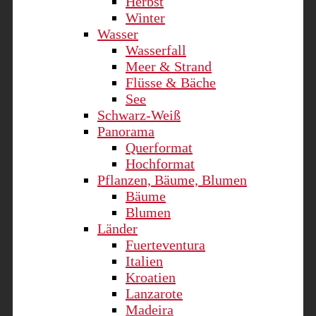
Herbst
Winter
Wasser
Wasserfall
Meer & Strand
Flüsse & Bäche
See
Schwarz-Weiß
Panorama
Querformat
Hochformat
Pflanzen, Bäume, Blumen
Bäume
Blumen
Länder
Fuerteventura
Italien
Kroatien
Lanzarote
Madeira