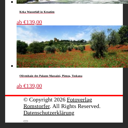
Optionen
können
auf
Krka Wasserfall in Kroatien
der
Dieses
ab
€
139,00
Produktseite
Produkt
gewählt
weist
werden
mehrere
Varianten
auf.
Die
Optionen
können
Olivenhain des Palazzo Massaini, Pienza, Toskana
auf
Dieses
ab
€
139,00
der
Produkt
Produktseite
weist
© Copyright 2026
Fotoverlag
gewählt
mehrere
Romstorfer
. All Rights Reserved.
werden
Varianten
Datenschutzerklärung
auf.
Die