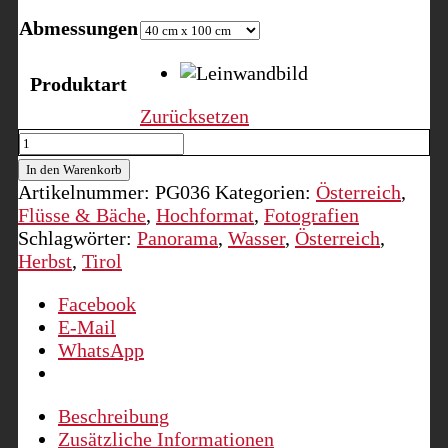
Abmessungen
Produktart
Zurücksetzen
Rißbach,
Im
In den Warenkorb
Karwendel,
Artikelnummer:
PG036
Kategorien:
Österreich
,
Tirol
Flüsse & Bäche
,
Hochformat
,
Fotografien
Menge
Schlagwörter:
Panorama
,
Wasser
,
Österreich
,
Herbst
,
Tirol
Facebook
E-Mail
WhatsApp
Beschreibung
Zusätzliche Informationen