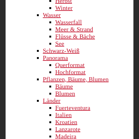
Herbst
Winter
Wasser
Wasserfall
Meer & Strand
Flüsse & Bäche
See
Schwarz-Weiß
Panorama
Querformat
Hochformat
Pflanzen, Bäume, Blumen
Bäume
Blumen
Länder
Fuerteventura
Italien
Kroatien
Lanzarote
Madeira