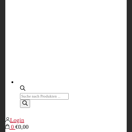
Products
search
Login
0
€0,00