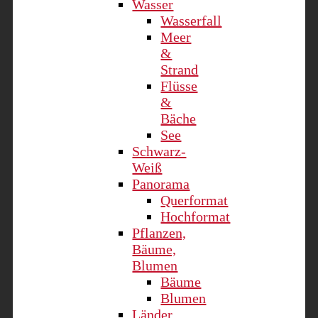
Wasser
Wasserfall
Meer
&
Strand
Flüsse
&
Bäche
See
Schwarz-
Weiß
Panorama
Querformat
Hochformat
Pflanzen,
Bäume,
Blumen
Bäume
Blumen
Länder