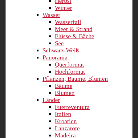
Herbst
Winter
Wasser
Wasserfall
Meer & Strand
Flüsse & Bäche
See
Schwarz-Weiß
Panorama
Querformat
Hochformat
Pflanzen, Bäume, Blumen
Bäume
Blumen
Länder
Fuerteventura
Italien
Kroatien
Lanzarote
Madeira