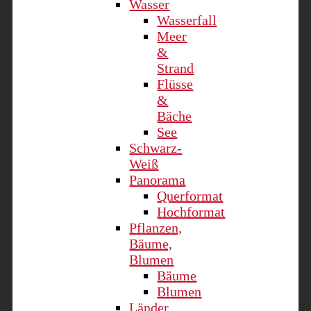
Wasser
Wasserfall
Meer
&
Strand
Flüsse
&
Bäche
See
Schwarz-
Weiß
Panorama
Querformat
Hochformat
Pflanzen,
Bäume,
Blumen
Bäume
Blumen
Länder