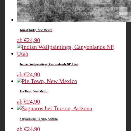
Kunstobjekt, New Mexico
Dieses
ab
€
24,90
Produkt
weist
mehrere
Indian Wallpaintings, Canyonlands NP, Utah
Varianten
auf.
Dieses
ab
€
24,90
Die
Produkt
Optionen
weist
Pie Town, New Mexico
können
mehrere
auf
Varianten
Dieses
ab
€
24,90
der
auf.
Produkt
Produktseite
Die
weist
Saguaros bei Tucson, Arizona
gewählt
Optionen
mehrere
werden
können
Varianten
Dieses
ab
€
24,90