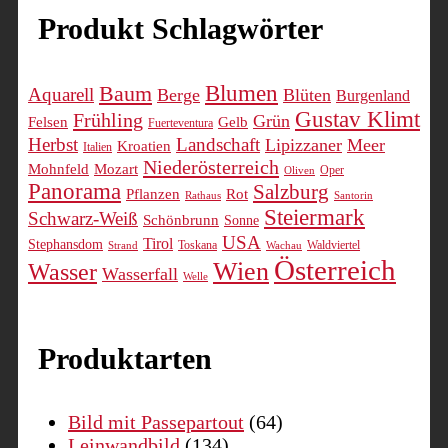
Produkt Schlagwörter
Blumen
Baum
Aquarell
Berge
Blüten
Burgenland
Gustav Klimt
Frühling
Grün
Felsen
Gelb
Fuerteventura
Herbst
Landschaft
Lipizzaner
Meer
Kroatien
Italien
Niederösterreich
Mohnfeld
Mozart
Oper
Oliven
Panorama
Salzburg
Pflanzen
Rot
Rathaus
Santorin
Steiermark
Schwarz-Weiß
Schönbrunn
Sonne
USA
Tirol
Stephansdom
Toskana
Waldviertel
Strand
Wachau
Österreich
Wien
Wasser
Wasserfall
Welle
Produktarten
Bild mit Passepartout
(64)
Leinwandbild
(134)