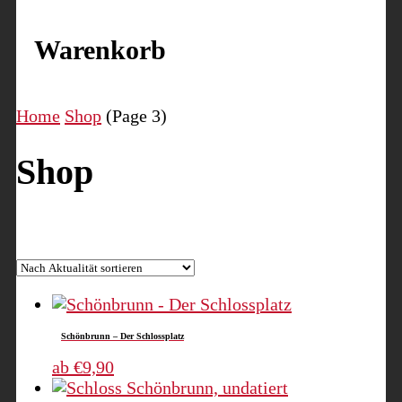
Warenkorb
Home
Shop
(Page 3)
Shop
Nach
Ergebnisse 25 – 36 von 169 werden angezeigt
Aktuali
sortiert
Schönbrunn – Der Schlossplatz
Dieses
ab
€
9,90
Produkt