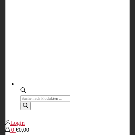
Products
search
Login
0
€0,00