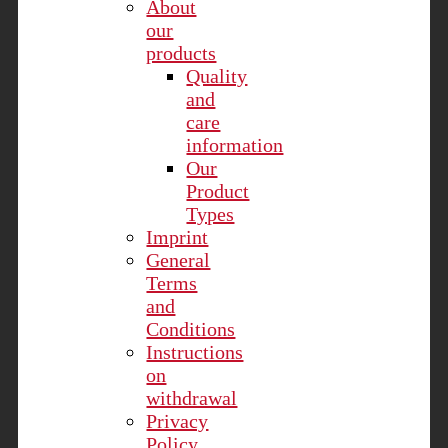
About
our
products
Quality
and
care
information
Our
Product
Types
Imprint
General
Terms
and
Conditions
Instructions
on
withdrawal
Privacy
Policy