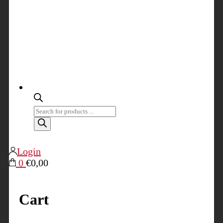
Products
search
Login
0
€0,00
Cart