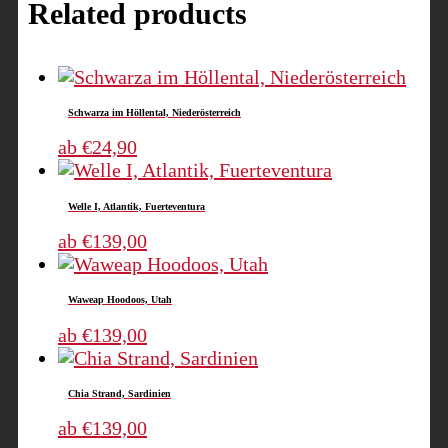
Related products
Schwarza im Höllental, Niederösterreich
This
ab
€
24,90
product
has
Welle I, Atlantik, Fuerteventura
multiple
variants.
This
ab
€
139,00
The
product
options
has
Waweap Hoodoos, Utah
may
multiple
be
variants.
This
ab
€
139,00
chosen
The
product
on
options
has
Chia Strand, Sardinien
the
may
multiple
product
be
variants.
This
ab
€
139,00
page
chosen